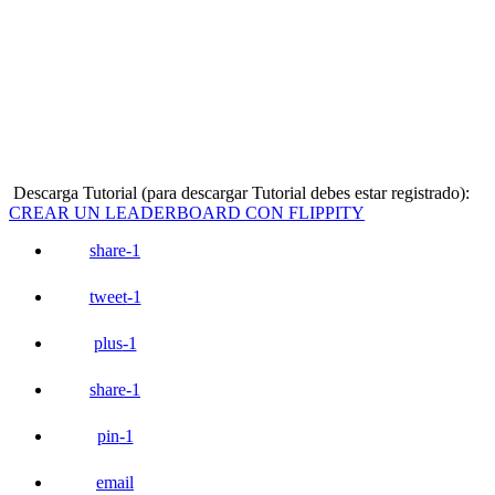
Descarga Tutorial (para descargar Tutorial debes estar registrado):
CREAR UN LEADERBOARD CON FLIPPITY
share
-1
tweet
-1
plus
-1
share
-1
pin
-1
email