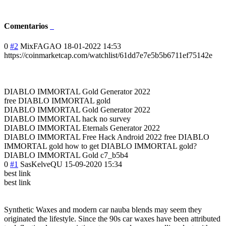
Comentarios
0
#2
MixFAGAO
18-01-2022 14:53
https://coinmarketcap.com/watchlist/61dd7e7e5b5b6711ef75142e
DIABLO IMMORTAL Gold Generator 2022
free DIABLO IMMORTAL gold
DIABLO IMMORTAL Gold Generator 2022
DIABLO IMMORTAL hack no survey
DIABLO IMMORTAL Eternals Generator 2022
DIABLO IMMORTAL Free Hack Android 2022 free DIABLO
IMMORTAL gold how to get DIABLO IMMORTAL gold?
DIABLO IMMORTAL Gold c7_b5b4
0
#1
SasKelveQU
15-09-2020 15:34
best link
best link
Synthetic Waxes and modern car nauba blends may seem they
originated the lifestyle. Since the 90s car waxes have been attributed