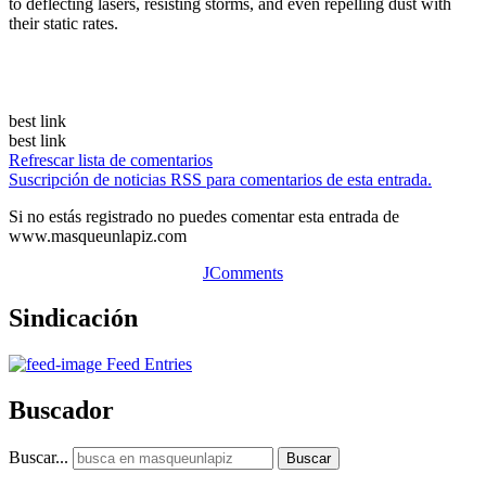
to deflecting lasers, resisting storms, and even repelling dust with
their static rates.
best link
best link
Refrescar lista de comentarios
Suscripción de noticias RSS para comentarios de esta entrada.
Si no estás registrado no puedes comentar esta entrada de
www.masqueunlapiz.com
JComments
Sindicación
Feed Entries
Buscador
Buscar...
Buscar